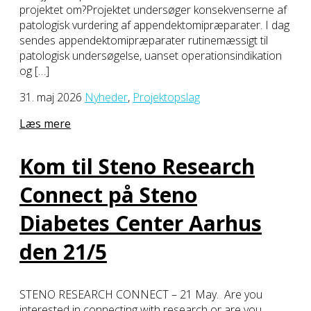
projektet om?Projektet undersøger konsekvenserne af
patologisk vurdering af appendektomipræparater. I dag
sendes appendektomipræparater rutinemæssigt til
patologisk undersøgelse, uanset operationsindikation
og […]
31. maj 2026
Nyheder
,
Projektopslag
Læs mere
Kom til Steno Research
Connect på Steno
Diabetes Center Aarhus
den 21/5
STENO RESEARCH CONNECT – 21 May. Are you
interested in connecting with research or are you