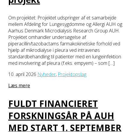
Om projektet: Projektet udspringer af et samarbejde
mellem Afdeling for Lungesygdomme og Allergi AUH og
Aarhus Denmark Microdialysis Research Group AUH.
Projektet omhandler undersøgelse af
piperacillin/tazobactams farmakokinetiske forhold ved
hjælp af mikrodialyse i pleura ved intravenøs
standardbehandling til patienter med en lungeinfektion
med involvering af pleura (f.eks. empyem) – som […]
10. april 2026
Nyheder
,
Projektopslag
Læs mere
FULDT FINANCIERET
FORSKNINGSÅR PÅ AUH
MED START 1. SEPTEMBER