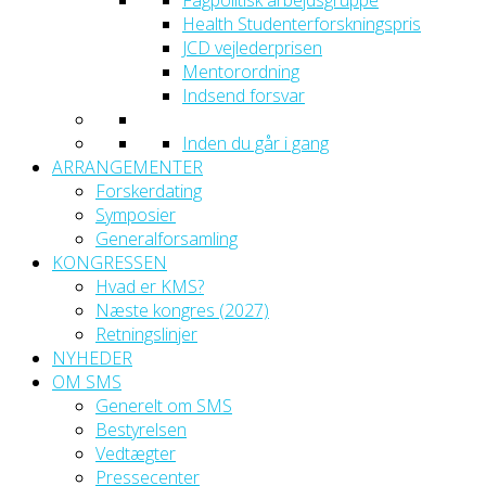
Fagpolitisk arbejdsgruppe
Health Studenterforskningspris
JCD vejlederprisen
Mentorordning
Indsend forsvar
Inden du går i gang
ARRANGEMENTER
Forskerdating
Symposier
Generalforsamling
KONGRESSEN
Hvad er KMS?
Næste kongres (2027)
Retningslinjer
NYHEDER
OM SMS
Generelt om SMS
Bestyrelsen
Vedtægter
Pressecenter