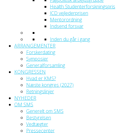
Fagpolitisk arbejdsgruppe
Health Studenterforskningspris
JCD vejlederprisen
Mentorordning
Indsend forsvar
Inden du går i gang
ARRANGEMENTER
Forskerdating
Symposier
Generalforsamling
KONGRESSEN
Hvad er KMS?
Næste kongres (2027)
Retningslinjer
NYHEDER
OM SMS
Generelt om SMS
Bestyrelsen
Vedtægter
Pressecenter