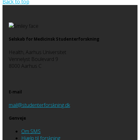
Back to top
Selskab for Medicinsk Studenterforskning
Health, Aarhus Universitet
Vennelyst Boulevard 9
8000 Aarhus C
E-mail
mail@studenterforskning.dk
Genveje
Om SMS
Hjælp til forskning