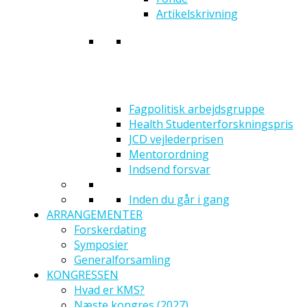
Artikelskrivning
Fagpolitisk arbejdsgruppe
Health Studenterforskningspris
JCD vejlederprisen
Mentorordning
Indsend forsvar
Inden du går i gang
ARRANGEMENTER
Forskerdating
Symposier
Generalforsamling
KONGRESSEN
Hvad er KMS?
Næste kongres (2027)