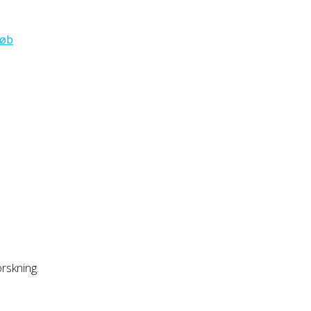
løb
rskning.