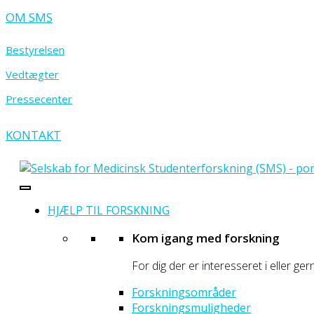
OM SMS
Bestyrelsen
Vedtægter
Pressecenter
KONTAKT
- portal for prægraduate sundhedsforskere
Selskab for Medicinsk Studenterforskning
HJÆLP TIL FORSKNING
Kom igang med forskning
For dig der er interesseret i eller ger
Forskningsområder
Forskningsmuligheder