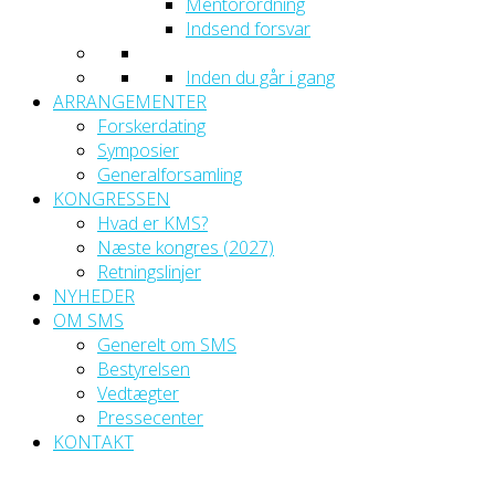
Mentorordning
Indsend forsvar
Inden du går i gang
ARRANGEMENTER
Forskerdating
Symposier
Generalforsamling
KONGRESSEN
Hvad er KMS?
Næste kongres (2027)
Retningslinjer
NYHEDER
OM SMS
Generelt om SMS
Bestyrelsen
Vedtægter
Pressecenter
KONTAKT