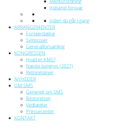
Mentorordning
Indsend forsvar
Inden du går i gang
ARRANGEMENTER
Forskerdating
Symposier
Generalforsamling
KONGRESSEN
Hvad er KMS?
Næste kongres (2027)
Retningslinjer
NYHEDER
OM SMS
Generelt om SMS
Bestyrelsen
Vedtægter
Pressecenter
KONTAKT