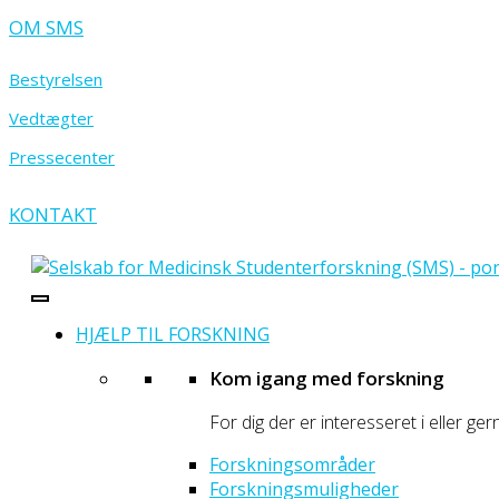
OM SMS
Bestyrelsen
Vedtægter
Pressecenter
KONTAKT
- portal for prægraduate sundhedsforskere
Selskab for Medicinsk Studenterforskning
HJÆLP TIL FORSKNING
Kom igang med forskning
For dig der er interesseret i eller ger
Forskningsområder
Forskningsmuligheder