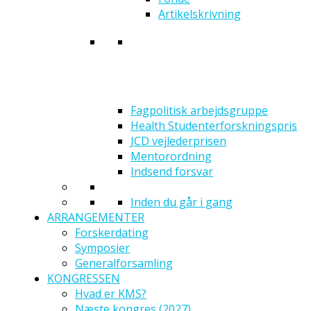
Artikelskrivning
Fagpolitisk arbejdsgruppe
Health Studenterforskningspris
JCD vejlederprisen
Mentorordning
Indsend forsvar
Inden du går i gang
ARRANGEMENTER
Forskerdating
Symposier
Generalforsamling
KONGRESSEN
Hvad er KMS?
Næste kongres (2027)