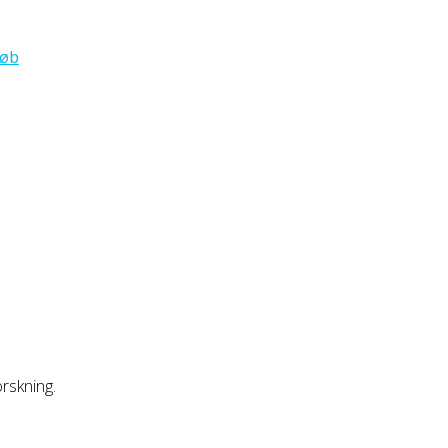
løb
rskning.