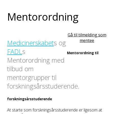
Mentorordning
Gå til tilmelding som
mentee
Medicinerskabet
s og
FADL
s
Mentorordning til
Mentorordning med
tilbud om
mentorgrupper til
forskningsårsstuderende.
forskningsårsstuderende
At starte som forskningsårsstuderende er ligesom at