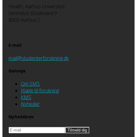
Health, Aarhus Universitet
Vennelyst Boulevard 9
8000 Aarhus C
E-mail
mail@studenterforskning.dk
Genveje
Om SMS
Hjælp til forskning
KMS
Nyheder
Nyhedsbrev