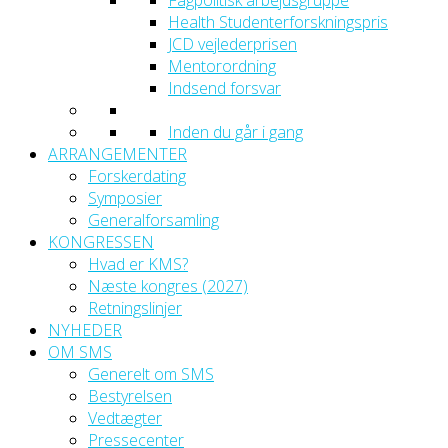
Fagpolitisk arbejdsgruppe
Health Studenterforskningspris
JCD vejlederprisen
Mentorordning
Indsend forsvar
Inden du går i gang
ARRANGEMENTER
Forskerdating
Symposier
Generalforsamling
KONGRESSEN
Hvad er KMS?
Næste kongres (2027)
Retningslinjer
NYHEDER
OM SMS
Generelt om SMS
Bestyrelsen
Vedtægter
Pressecenter