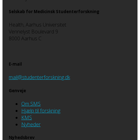
Selskab for Medicinsk Studenterforskning
Health, Aarhus Universitet
Vennelyst Boulevard 9
8000 Aarhus C
E-mail
mail@studenterforskning.dk
Genveje
Om SMS
Hjælp til forskning
KMS
Nyheder
Nyhedsbrev