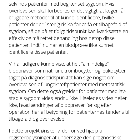
selv hos patienter med begrænset sygdom. Hvis
overlevelsen skal forbedres er det vigtigt, at læger får
brugbare metoder til at kunne identificere, hvilke
patienter der er i særlig risiko for at få et tilbagefald af
sygdom, så de på et tidligt tidspunkt kan iværksætte en
effektiv og målrettet behandling hos netop disse
patienter. Indtil nu har en blodprøve ikke kunnet
identificere disse patienter.
Vi har tidligere kunne vise, at helt “almindelige”
blodprøver som natrium, trombocytter og leukocytter
taget på diagnosetidspunktet kan sige noget om
overlevelsen af lungekræftpatienter med metastatisk
sygdom. Om dette også gælder for patienter med lav-
stadie sygdom vides endnu ikke. Ligeledes vides heller
ikke, hvad ændringer af blodprøver før og efter
operation har af betydning for patienternes tendens til
tilbagefald og overlevelse.
I dette projekt ønsker vi derfor ved hjælp af
registeroplysninger at undersøge den prognostiske