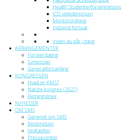
Fagpolitisk arbejdsgruppe
Health Studenterforskningspris
JCD vejlederprisen
Mentorordning
Indsend forsvar
Inden du går i gang
ARRANGEMENTER
Forskerdating
Symposier
Generalforsamling
KONGRESSEN
Hvad er KMS?
Næste kongres (2027)
Retningslinjer
NYHEDER
OM SMS
Generelt om SMS
Bestyrelsen
Vedtægter
Pressecenter