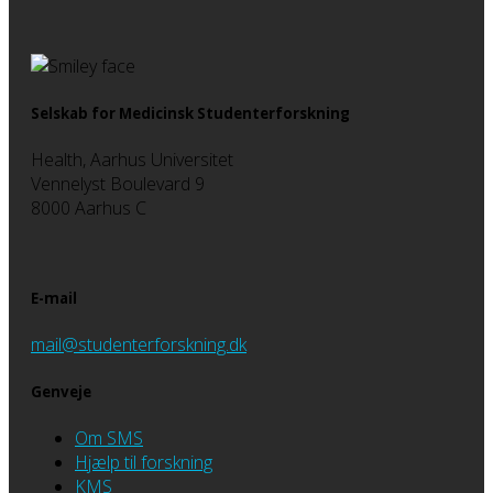
Selskab for Medicinsk Studenterforskning
Health, Aarhus Universitet
Vennelyst Boulevard 9
8000 Aarhus C
E-mail
mail@studenterforskning.dk
Genveje
Om SMS
Hjælp til forskning
KMS