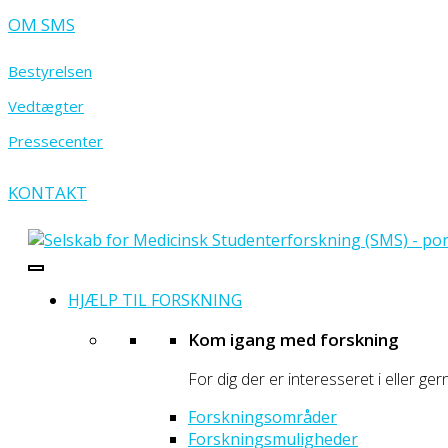
OM SMS
Bestyrelsen
Vedtægter
Pressecenter
KONTAKT
- portal for prægraduate sundhedsforskere
Selskab for Medicinsk Studenterforskning
HJÆLP TIL FORSKNING
Kom igang med forskning
For dig der er interesseret i eller ger
Forskningsområder
Forskningsmuligheder