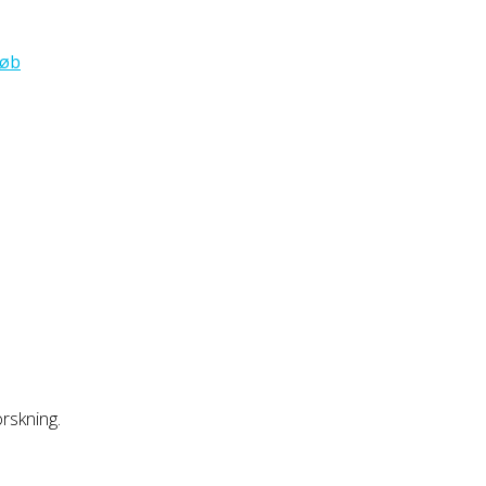
løb
rskning.