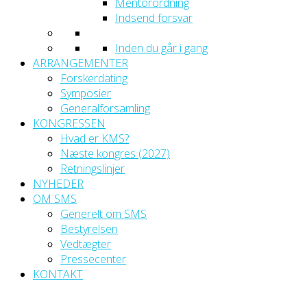
Mentorordning
Indsend forsvar
Inden du går i gang
ARRANGEMENTER
Forskerdating
Symposier
Generalforsamling
KONGRESSEN
Hvad er KMS?
Næste kongres (2027)
Retningslinjer
NYHEDER
OM SMS
Generelt om SMS
Bestyrelsen
Vedtægter
Pressecenter
KONTAKT