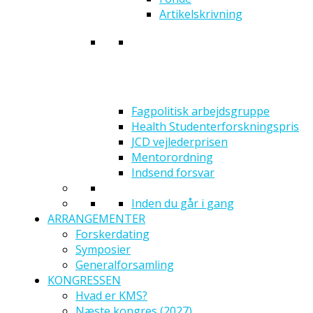
Artikelskrivning
Fagpolitisk arbejdsgruppe
Health Studenterforskningspris
JCD vejlederprisen
Mentorordning
Indsend forsvar
Inden du går i gang
ARRANGEMENTER
Forskerdating
Symposier
Generalforsamling
KONGRESSEN
Hvad er KMS?
Næste kongres (2027)