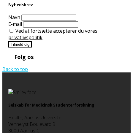
Nyhedsbrev
Navn
E-mail
Ved at fortsætte accepterer du vores
privatlivspolitik
Følg os
Back to top
Selskab for Medicinsk Studenterforskning
Health, Aarhus Universitet
Vennelyst Boulevard 9
8000 Aarhus C