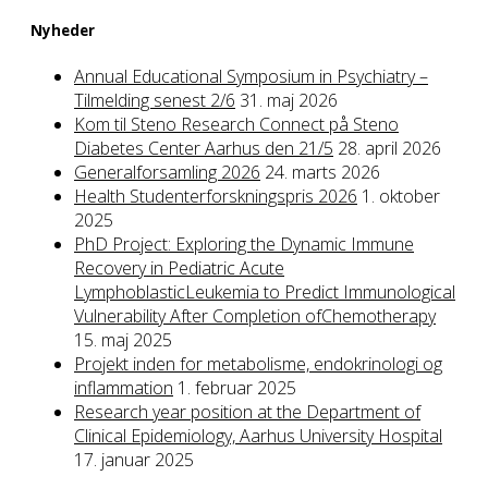
Nyheder
Annual Educational Symposium in Psychiatry –
Tilmelding senest 2/6
31. maj 2026
Kom til Steno Research Connect på Steno
Diabetes Center Aarhus den 21/5
28. april 2026
Generalforsamling 2026
24. marts 2026
Health Studenterforskningspris 2026
1. oktober
2025
PhD Project: Exploring the Dynamic Immune
Recovery in Pediatric Acute
LymphoblasticLeukemia to Predict Immunological
Vulnerability After Completion ofChemotherapy
15. maj 2025
Projekt inden for metabolisme, endokrinologi og
inflammation
1. februar 2025
Research year position at the Department of
Clinical Epidemiology, Aarhus University Hospital
17. januar 2025