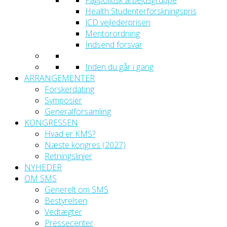
Fagpolitisk arbejdsgruppe
Health Studenterforskningspris
JCD vejlederprisen
Mentorordning
Indsend forsvar
Inden du går i gang
ARRANGEMENTER
Forskerdating
Symposier
Generalforsamling
KONGRESSEN
Hvad er KMS?
Næste kongres (2027)
Retningslinjer
NYHEDER
OM SMS
Generelt om SMS
Bestyrelsen
Vedtægter
Pressecenter