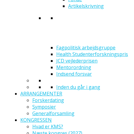
Artikelskrivning
Fagpolitisk arbejdsgruppe
Health Studenterforskningspris
JCD vejlederprisen
Mentorordning
Indsend forsvar
Inden du går i gang
ARRANGEMENTER
Forskerdating
Symposier
Generalforsamling
KONGRESSEN
Hvad er KMS?
Næste kongres (2027)