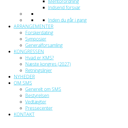
Mentorordning
Indsend forsvar
Inden du går i gang
ARRANGEMENTER
Forskerdating
Symposier
Generalforsamling
KONGRESSEN
Hvad er KMS?
Næste kongres (2027)
Retningslinjer
NYHEDER
OM SMS
Generelt om SMS
Bestyrelsen
Vedtægter
Pressecenter
KONTAKT