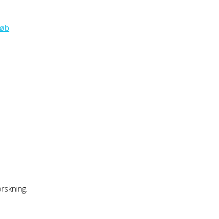
løb
rskning.