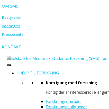
OM SMS
Bestyrelsen
Vedtægter
Pressecenter
KONTAKT
- portal for prægraduate sundhedsforskere
Selskab for Medicinsk Studenterforskning
HJÆLP TIL FORSKNING
Kom igang med forskning
For dig der er interesseret i eller ger
Forskningsområder
Forskningsmuligheder