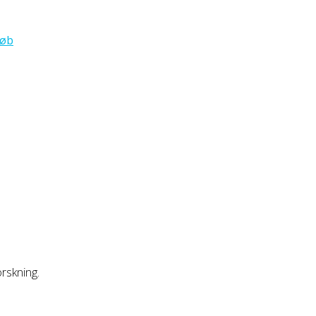
løb
rskning.