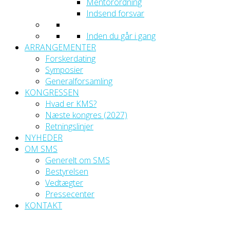
Mentorordning
Indsend forsvar
Inden du går i gang
ARRANGEMENTER
Forskerdating
Symposier
Generalforsamling
KONGRESSEN
Hvad er KMS?
Næste kongres (2027)
Retningslinjer
NYHEDER
OM SMS
Generelt om SMS
Bestyrelsen
Vedtægter
Pressecenter
KONTAKT