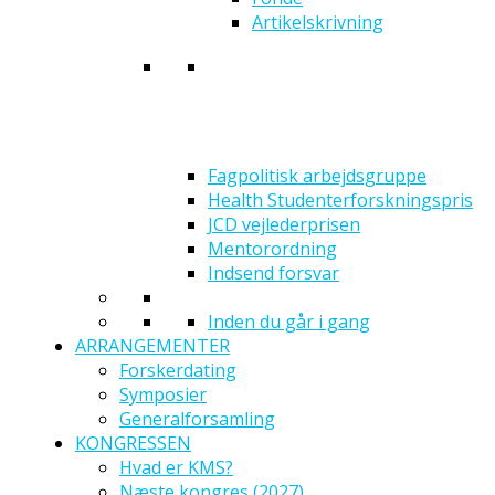
Artikelskrivning
Fagpolitisk arbejdsgruppe
Health Studenterforskningspris
JCD vejlederprisen
Mentorordning
Indsend forsvar
Inden du går i gang
ARRANGEMENTER
Forskerdating
Symposier
Generalforsamling
KONGRESSEN
Hvad er KMS?
Næste kongres (2027)