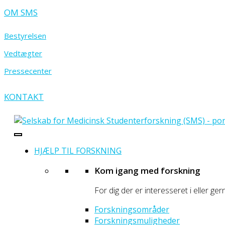
OM SMS
Bestyrelsen
Vedtægter
Pressecenter
KONTAKT
- portal for prægraduate sundhedsforskere
Selskab for Medicinsk Studenterforskning
HJÆLP TIL FORSKNING
Kom igang med forskning
For dig der er interesseret i eller ger
Forskningsområder
Forskningsmuligheder