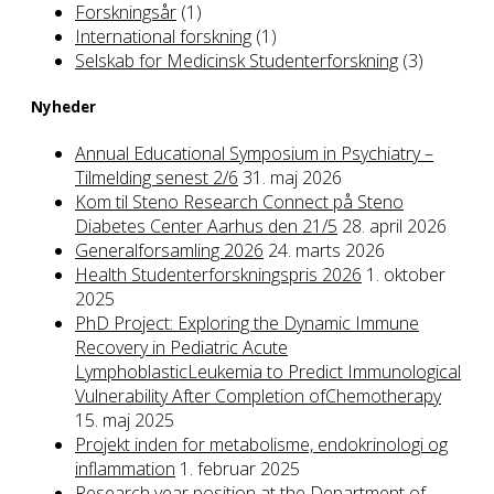
Forskningsår
(1)
International forskning
(1)
Selskab for Medicinsk Studenterforskning
(3)
Nyheder
Annual Educational Symposium in Psychiatry –
Tilmelding senest 2/6
31. maj 2026
Kom til Steno Research Connect på Steno
Diabetes Center Aarhus den 21/5
28. april 2026
Generalforsamling 2026
24. marts 2026
Health Studenterforskningspris 2026
1. oktober
2025
PhD Project: Exploring the Dynamic Immune
Recovery in Pediatric Acute
LymphoblasticLeukemia to Predict Immunological
Vulnerability After Completion ofChemotherapy
15. maj 2025
Projekt inden for metabolisme, endokrinologi og
inflammation
1. februar 2025
Research year position at the Department of