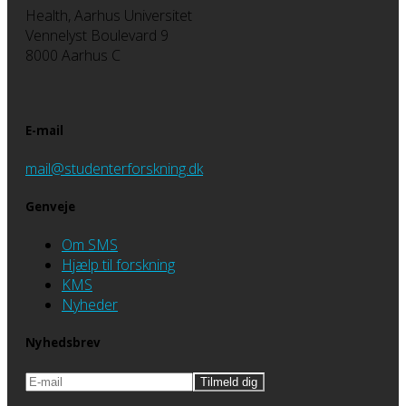
Health, Aarhus Universitet
Vennelyst Boulevard 9
8000 Aarhus C
E-mail
mail@studenterforskning.dk
Genveje
Om SMS
Hjælp til forskning
KMS
Nyheder
Nyhedsbrev