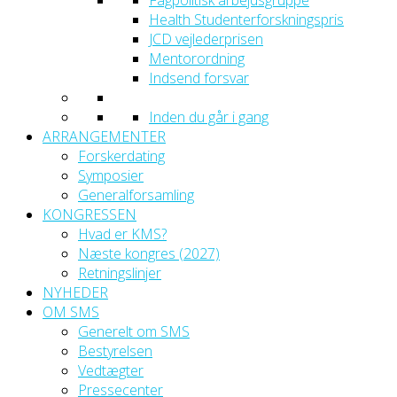
Fagpolitisk arbejdsgruppe
Health Studenterforskningspris
JCD vejlederprisen
Mentorordning
Indsend forsvar
Inden du går i gang
ARRANGEMENTER
Forskerdating
Symposier
Generalforsamling
KONGRESSEN
Hvad er KMS?
Næste kongres (2027)
Retningslinjer
NYHEDER
OM SMS
Generelt om SMS
Bestyrelsen
Vedtægter
Pressecenter