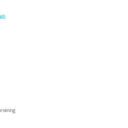
løb
rskning.