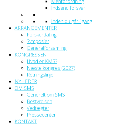
Mentorordning
Indsend forsvar
Inden du går i gang
ARRANGEMENTER
Forskerdating
Symposier
Generalforsamling
KONGRESSEN
Hvad er KMS?
Næste kongres (2027)
Retningslinjer
NYHEDER
OM SMS
Generelt om SMS
Bestyrelsen
Vedtægter
Pressecenter
KONTAKT