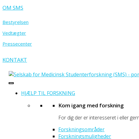
OM SMS
Bestyrelsen
Vedtægter
Pressecenter
KONTAKT
- portal for prægraduate sundhedsforskere
Selskab for Medicinsk Studenterforskning
HJÆLP TIL FORSKNING
Kom igang med forskning
For dig der er interesseret i eller ger
Forskningsområder
Forskningsmuligheder