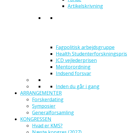
Artikelskrivning
Fagpolitisk arbejdsgruppe
Health Studenterforskningspris
JCD vejlederprisen
Mentorordning
Indsend forsvar
Inden du går i gang
ARRANGEMENTER
Forskerdating
Symposier
Generalforsamling
KONGRESSEN
Hvad er KMS?
Næste kongres (2027)