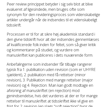
Peer review princippet betyder i sig selv blot at blive
evalueret af ligesindede, men bruges ofte som
synonym for den revideringsproces som videnskabelige
artikler undergår når de indsendes til et videnskabeligt
tidsskrift.
Processen er til for at sikre høj akademisk standard i
den givne tidskrift hvor alt der indsendes gennemlæses
af kvalificerede folk inden for feltet, som så giver kritik
og kommentarer på studiet, og vurdere om
manuskriftet kan publiceres i dets nuværende form.
Anbefalingerne som indsender får tilbage rangerer
typisk fra 1. publikation uden revision (som er UHYRE
sjældent), 2. publikation med få rettelser (minor
revision), 3. Publikation med mange rettelser (major
revision) og 4. Rejection. Man kan godt modtage en
afvisning af manuskriftet (en rejection) mod
genindsendelse, hvis det vurderes at der er for mange
rettelser til manuskriftet at tidsskriftet ikke vil give en
frist for 2. revision (en slags “soft rejection” hvor de