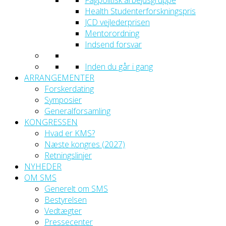
Fagpolitisk arbejdsgruppe
Health Studenterforskningspris
JCD vejlederprisen
Mentorordning
Indsend forsvar
Inden du går i gang
ARRANGEMENTER
Forskerdating
Symposier
Generalforsamling
KONGRESSEN
Hvad er KMS?
Næste kongres (2027)
Retningslinjer
NYHEDER
OM SMS
Generelt om SMS
Bestyrelsen
Vedtægter
Pressecenter