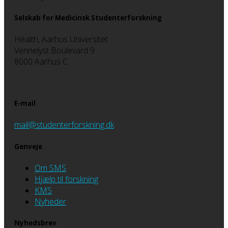
Selskab for Medicinsk Studenterforskning
Health, Aarhus Universitet
Vennelyst Boulevard 9
8000 Aarhus C
E-mail
mail@studenterforskning.dk
Genveje
Om SMS
Hjælp til forskning
KMS
Nyheder
Nyhedsbrev