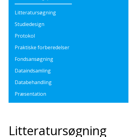
Litteratursøgning
Studiedesign
Protokol
Praktiske forberedelser
Fondsansøgning
Dataindsamling
Databehandling
Præsentation
Litteratursøgning