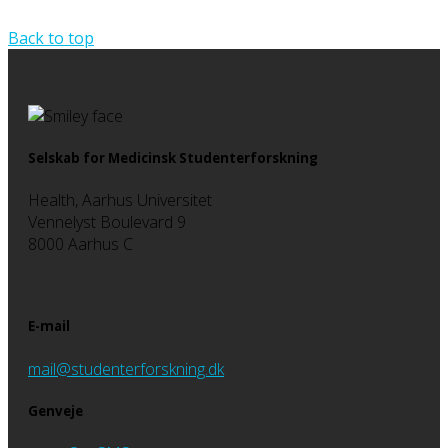
Back to top
Selskab for Medicinsk Studenterforskning
Health, Aarhus Universitet
Vennelyst Boulevard 9
8000 Aarhus C
E-mail
mail@studenterforskning.dk
Genveje