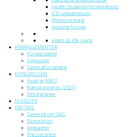
Fagpolitisk arbejdsgruppe
Health Studenterforskningspris
JCD vejlederprisen
Mentorordning
Indsend forsvar
Inden du går i gang
ARRANGEMENTER
Forskerdating
Symposier
Generalforsamling
KONGRESSEN
Hvad er KMS?
Næste kongres (2027)
Retningslinjer
NYHEDER
OM SMS
Generelt om SMS
Bestyrelsen
Vedtægter
Pressecenter