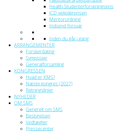
Fagpolitisk arbejdsgruppe
Health Studenterforskningspris
JCD vejlederprisen
Mentorordning
Indsend forsvar
Inden du går i gang
ARRANGEMENTER
Forskerdating
Symposier
Generalforsamling
KONGRESSEN
Hvad er KMS?
Næste kongres (2027)
Retningslinjer
NYHEDER
OM SMS
Generelt om SMS
Bestyrelsen
Vedtægter
Pressecenter