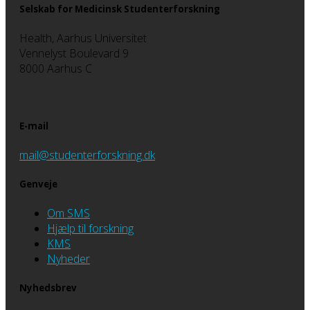
Selskab for Medicinsk Studenterforskning
Health, Aarhus Universitet
Vennelyst Boulevard 9
8000 Aarhus C
E-mail
mail@studenterforskning.dk
Genveje
Om SMS
Hjælp til forskning
KMS
Nyheder
Nyhedsbrev